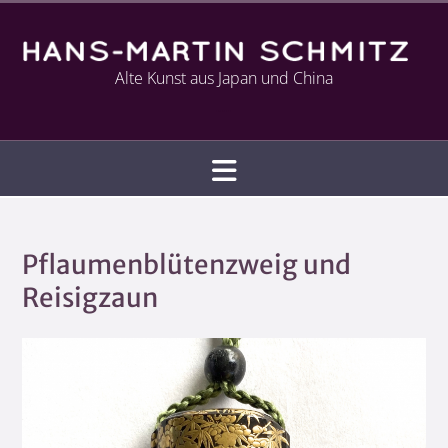
Alte Kunst aus Japan und China
Infotext
Pflaumenblütenzweig und
Reisigzaun