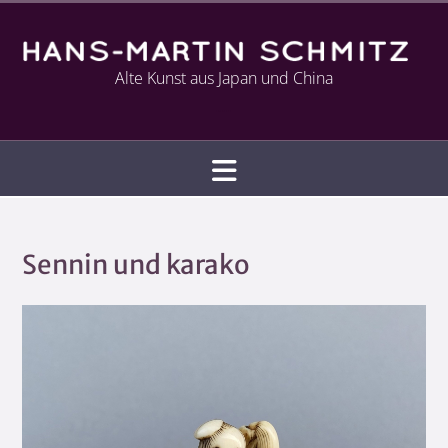
Alte Kunst aus Japan und China
Infotext
Sennin und karako