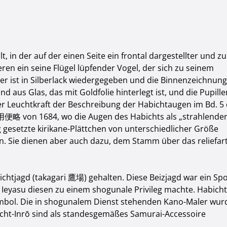
llt, in der auf der einen Seite ein frontal dargestellter und zu
en ein seine Flügel lüpfender Vogel, der sich zu seinem
r ist in Silberlack wiedergegeben und die Binnenzeichnung
 aus Glas, das mit Goldfolie hinterlegt ist, und die Pupille
rer Leuchtkraft der Beschreibung der Habichtaugen im Bd. 5
便略 von 1684, wo die Augen des Habichts als „strahlende
gesetzte kirikane-Plättchen von unterschiedlicher Größe
 Sie dienen aber auch dazu, dem Stamm über das reliefart
ichtjagd (takagari 鷹場) gehalten. Diese Beizjagd war ein Spo
 Ieyasu diesen zu einem shogunale Privileg machte. Habich
mbol. Die in shogunalem Dienst stehenden Kano-Maler wur
icht-Inrō sind als standesgemäßes Samurai-Accessoire