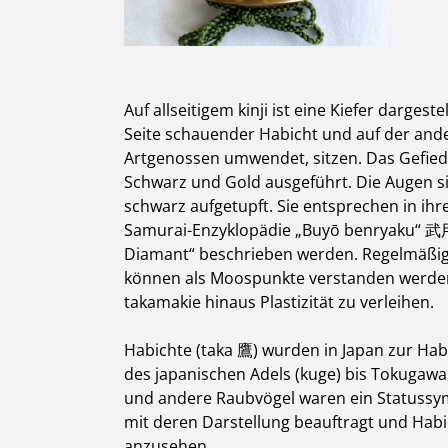
Auf allseitigem kinji ist eine Kiefer dargeste
Seite schauender Habicht und auf der ander
Artgenossen umwendet, sitzen. Das Gefiede
Schwarz und Gold ausgeführt. Die Augen sind
schwarz aufgetupft. Sie entsprechen in ih
Samurai-Enzyklopädie „Buyō benryaku“ 武用
Diamant“ beschrieben werden. Regelmäßig 
können als Moospunkte verstanden werden.
takamakie hinaus Plastizität zu verleihen.
Habichte (taka 鷹) wurden in Japan zur Hab
des japanischen Adels (kuge) bis Tokugawa
und andere Raubvögel waren ein Statussy
mit deren Darstellung beauftragt und Hab
anzusehen.