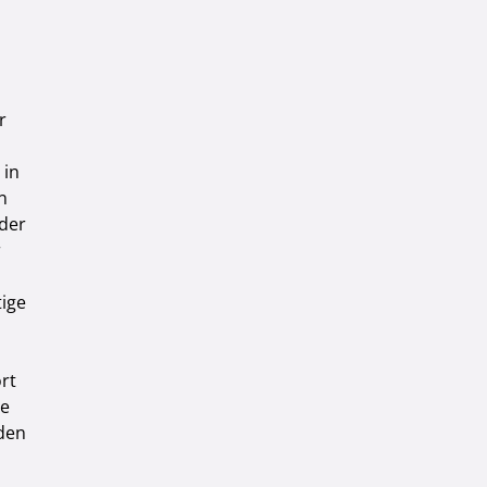
r
 in
n
 der
r
ige
rt
te
den