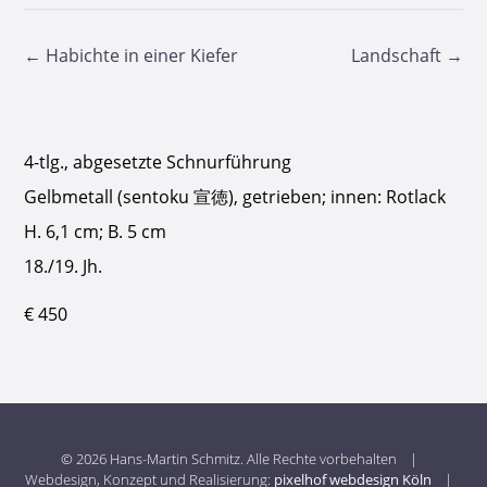
Post
←
Habichte in einer Kiefer
Landschaft
→
navigation
4-tlg., abgesetzte Schnurführung
Gelbmetall (sentoku 宣徳), getrieben; innen: Rotlack
H. 6,1 cm; B. 5 cm
18./19. Jh.
€ 450
© 2026 Hans-Martin Schmitz. Alle Rechte vorbehalten |
Webdesign, Konzept und Realisierung:
pixelhof webdesign Köln
|