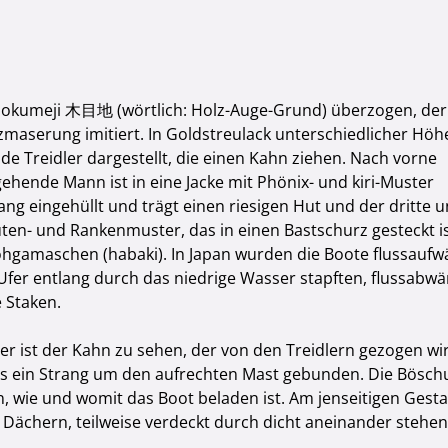
mokumeji 木目地 (wörtlich: Holz-Auge-Grund) überzogen, der
aserung imitiert. In Goldstreulack unterschiedlicher Höh
nde Treidler dargestellt, die einen Kahn ziehen. Nach vorne
gehende Mann ist in eine Jacke mit Phönix- und kiri-Muster
ang eingehüllt und trägt einen riesigen Hut und der dritte 
ten- und Rankenmuster, das in einen Bastschurz gesteckt is
ohgamaschen (habaki). In Japan wurden die Boote flussaufw
 Ufer entlang durch das niedrige Wasser stapften, flussabwä
 Staken.
ier ist der Kahn zu sehen, der von den Treidlern gezogen wi
als ein Strang um den aufrechten Mast gebunden. Die Bösc
n, wie und womit das Boot beladen ist. Am jenseitigen Gest
 Dächern, teilweise verdeckt durch dicht aneinander stehe