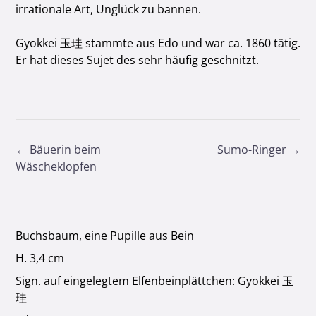
irrationale Art, Unglück zu bannen.
Gyokkei 玉珪 stammte aus Edo und war ca. 1860 tätig.
Er hat dieses Sujet des sehr häufig geschnitzt.
Post
←
Bäuerin beim
Sumo-Ringer
→
navigation
Wäscheklopfen
Buchsbaum, eine Pupille aus Bein
H. 3,4 cm
Sign. auf eingelegtem Elfenbeinplättchen: Gyokkei 玉
珪